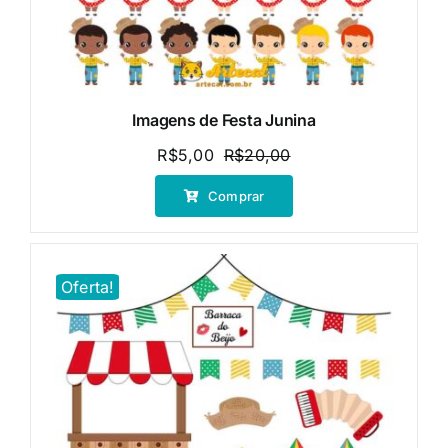
Imagens de Festa Junina
R$
5,00
R$
20,00
O
O
preço
preço
Comprar
original
atual
era:
é:
R$20,00.
R$5,00.
Oferta!