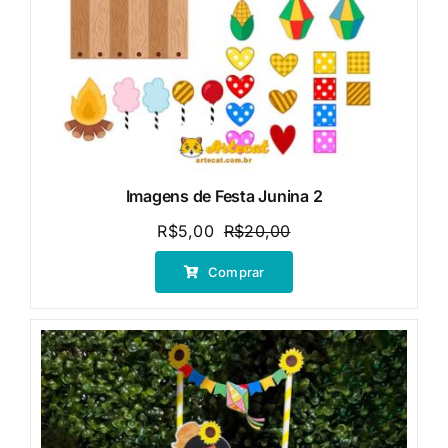
Imagens de Festa Junina 2
R$
5,00
R$
20,00
O
O
preço
preço
Comprar
original
atual
era:
é:
R$20,00.
R$5,00.