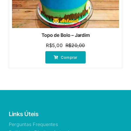
Topo de Bolo – Jardim
R$
5,00
R$
20,00
O
O
preço
preço
Comprar
original
atual
era:
é:
R$20,00.
R$5,00.
Links Úteis
Perguntas Frequentes