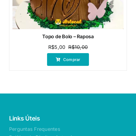
Topo de Bolo – Raposa
R$
5,00
R$
10,00
O
O
preço
preço
Comprar
original
atual
era:
é:
R$10,00.
R$5,00.
Links Úteis
Perguntas Frequentes