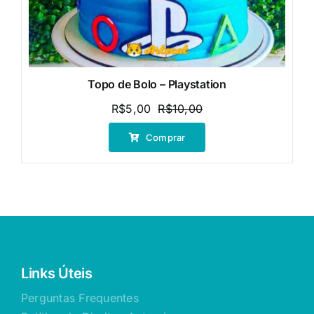
Topo de Bolo – Playstation
R$
5,00
R$
10,00
O
O
preço
preço
Comprar
original
atual
era:
é:
R$10,00.
R$5,00.
Links Úteis
Perguntas Frequentes