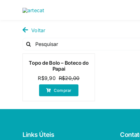
Pular
para
o
conteúdo
Voltar
Pesquisar
por:
Topo de Bolo – Boteco do
Oferta!
Papai
R$
9,90
R$
20,00
O
O
preço
preço
Comprar
original
atual
era:
é:
R$20,00.
R$9,90.
Links Úteis
Contat