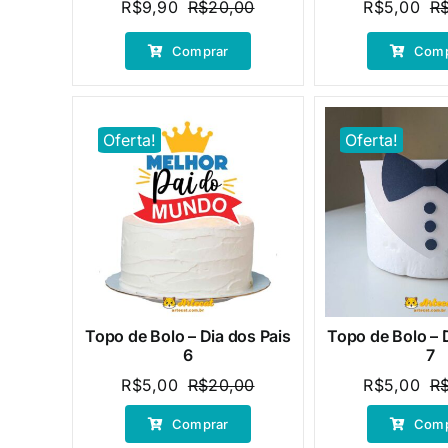
R$
9,90
R$
20,00
R$
5,00
R
O
O
preço
preço
Comprar
Comp
original
atual
era:
é:
R$20,00.
R$9,90.
Oferta!
Oferta!
Topo de Bolo – Dia dos Pais
Topo de Bolo – 
6
7
R$
5,00
R$
20,00
R$
5,00
R
O
O
preço
preço
Comprar
Comp
original
atual