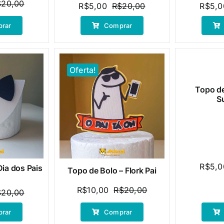
$
20,00
R$
5,00
R$
20,00
R$
5,0
O
O
O
O
preço
preço
preço
preço
rar
Comprar
original
atual
original
atual
era:
é:
era:
é:
R$20,00.
R$5,00.
R$20,00.
R$5,00.
Oferta!
Oferta!
Topo de
S
R$
5,0
Dia dos Pais
Topo de Bolo – Flork Pai
R$
10,00
R$
20,00
$
20,00
O
O
O
O
preço
preço
preço
preço
rar
Comprar
original
atual
original
atual