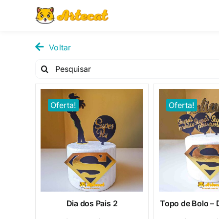
Pular
para
o
conteúdo
Voltar
Pesquisar
por:
Oferta!
Oferta!
Dia dos Pais 2
Topo de Bolo – 