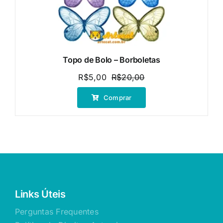
Topo de Bolo – Borboletas
R$
5,00
R$
20,00
O
O
preço
preço
Comprar
original
atual
era:
é:
R$20,00.
R$5,00.
Links Úteis
Perguntas Frequentes