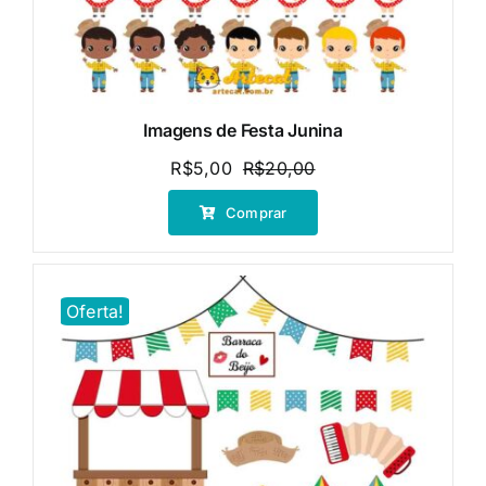
Imagens de Festa Junina
R$
5,00
R$
20,00
O
O
preço
preço
Comprar
original
atual
era:
é:
R$20,00.
R$5,00.
Oferta!