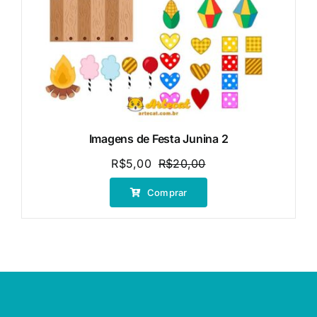
Imagens de Festa Junina 2
R$
5,00
R$
20,00
O
O
preço
preço
Comprar
original
atual
era:
é:
R$20,00.
R$5,00.