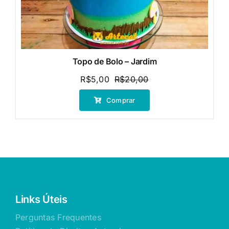
Topo de Bolo – Jardim
R$
5,00
R$
20,00
O
O
preço
preço
Comprar
original
atual
era:
é:
R$20,00.
R$5,00.
Links Úteis
Perguntas Frequentes