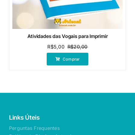
Atividades das Vogais para Imprimir
R$
5,00
R$
20,00
O
O
preço
preço
Comprar
original
atual
era:
é:
R$20,00.
R$5,00.
Links Úteis
Perguntas Frequentes