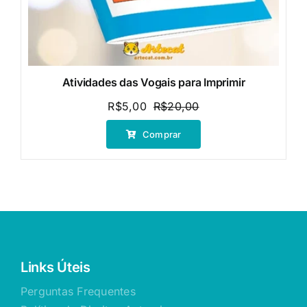
Atividades das Vogais para Imprimir
R$
5,00
R$
20,00
O
O
preço
preço
Comprar
original
atual
era:
é:
R$20,00.
R$5,00.
Links Úteis
Perguntas Frequentes