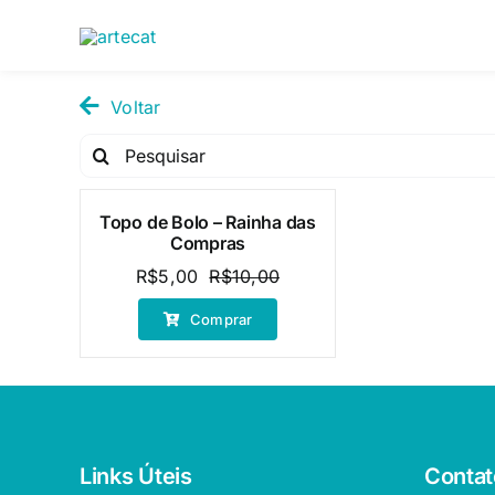
Pular
para
o
conteúdo
Voltar
Pesquisar
por:
Topo de Bolo – Rainha das
Oferta!
Compras
R$
5,00
R$
10,00
O
O
preço
preço
Comprar
original
atual
era:
é:
R$10,00.
R$5,00.
Links Úteis
Contat