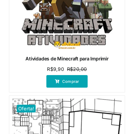
Atividades de Minecraft para Imprimir
R$
9,90
R$
20,00
O
O
preço
preço
Comprar
original
atual
era:
é:
R$20,00.
R$9,90.
Oferta!