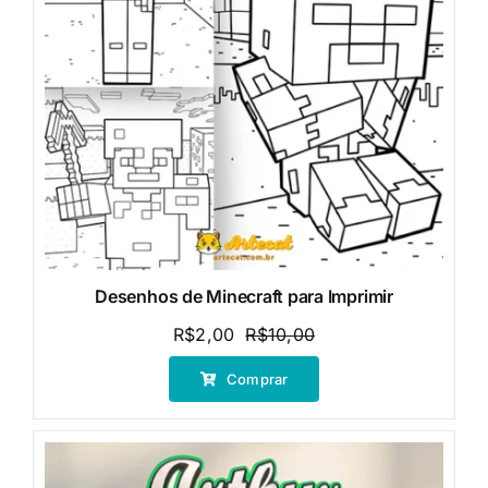
Desenhos de Minecraft para Imprimir
R$
2,00
R$
10,00
O
O
preço
preço
Comprar
original
atual
era:
é:
R$10,00.
R$2,00.