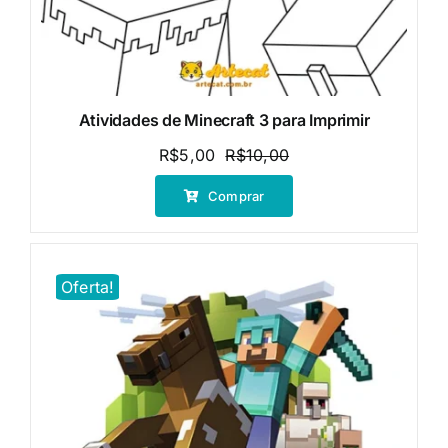
Atividades de Minecraft 3 para Imprimir
R$
5,00
R$
10,00
O
O
preço
preço
Comprar
original
atual
era:
é:
R$10,00.
R$5,00.
Oferta!