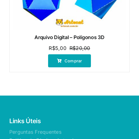
Arquivo Digital – Polígonos 3D
R$
5,00
R$
20,00
O
O
preço
preço
Comprar
original
atual
era:
é:
R$20,00.
R$5,00.
Links Úteis
Perguntas Frequentes