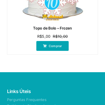
Topo de Bolo – Frozen
R$
5,00
R$
10,00
O
O
preço
preço
Comprar
original
atual
era:
é:
R$10,00.
R$5,00.
Links Úteis
Perguntas Frequentes