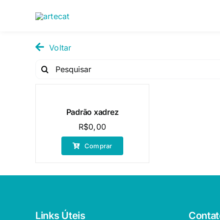
Pular
para
o
conteúdo
Voltar
Pesquisar
por:
Padrão xadrez
R$
0,00
Comprar
Links Úteis
Contat