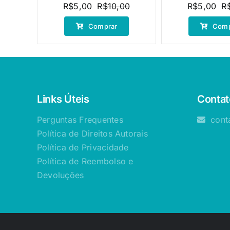
R$
5,00
R$
10,00
R$
5,00
R
O
O
preço
preço
Comprar
Comp
original
atual
era:
é:
R$10,00.
R$5,00.
Links Úteis
Contat
Perguntas Frequentes
cont
Política de Direitos Autorais
Política de Privacidade
Política de Reembolso e
Devoluções