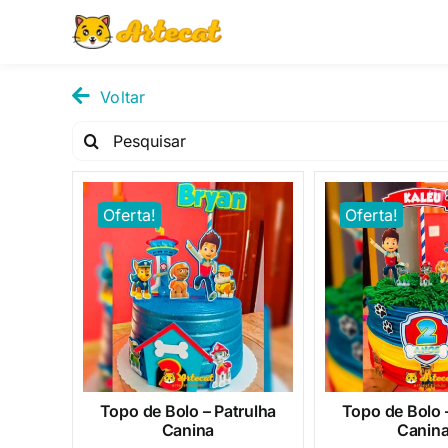
Pular
para
o
conteúdo
Voltar
Pesquisar
por:
Oferta!
Oferta!
Topo de Bolo – Patrulha
Topo de Bolo 
Canina
Canina