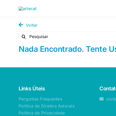
Pular
para
o
conteúdo
Voltar
Pesquisar
por:
Nada Encontrado. Tente U
Links Úteis
Contat
Perguntas Frequentes
cont
Política de Direitos Autorais
Política de Privacidade