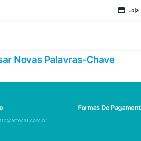
Loja
sar Novas Palavras-Chave
o
Formas De Pagament
ato@artecat.com.br