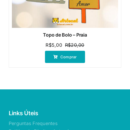
Topo de Bolo – Praia
R$
5,00
R$
20,00
O
O
preço
preço
Comprar
original
atual
era:
é:
R$20,00.
R$5,00.
Links Úteis
Perguntas Frequentes