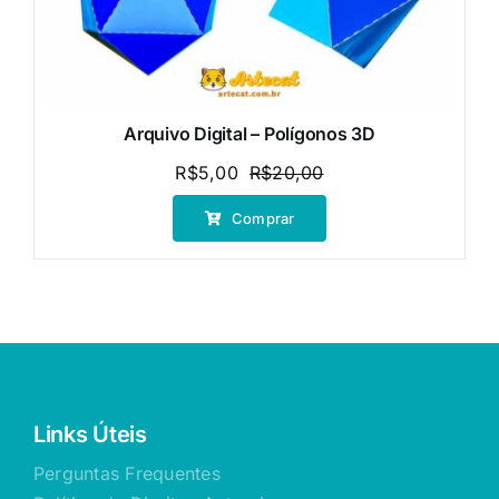
Arquivo Digital – Polígonos 3D
R$
5,00
R$
20,00
O
O
preço
preço
Comprar
original
atual
era:
é:
R$20,00.
R$5,00.
Links Úteis
Perguntas Frequentes