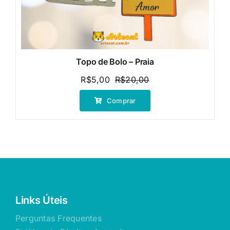
Topo de Bolo – Praia
R$
5,00
R$
20,00
O
O
preço
preço
Comprar
original
atual
era:
é:
R$20,00.
R$5,00.
Links Úteis
Perguntas Frequentes