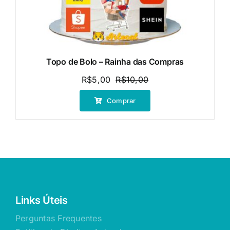
Topo de Bolo – Rainha das Compras
R$
5,00
R$
10,00
O
O
preço
preço
Comprar
original
atual
era:
é:
R$10,00.
R$5,00.
Links Úteis
Perguntas Frequentes