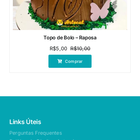
Topo de Bolo – Raposa
R$
5,00
R$
10,00
O
O
preço
preço
Comprar
original
atual
era:
é:
R$10,00.
R$5,00.
Links Úteis
Perguntas Frequentes