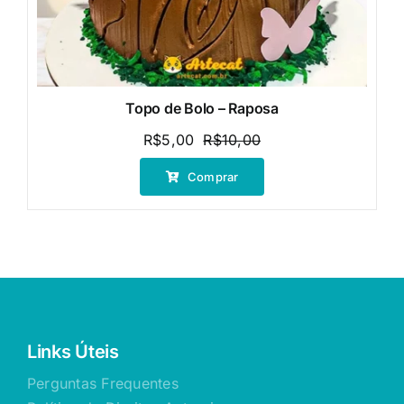
Topo de Bolo – Raposa
R$
5,00
R$
10,00
O
O
preço
preço
Comprar
original
atual
era:
é:
R$10,00.
R$5,00.
Links Úteis
Perguntas Frequentes