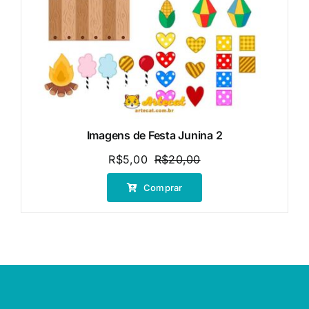
Imagens de Festa Junina 2
R$
5,00
R$
20,00
O
O
preço
preço
Comprar
original
atual
era:
é:
R$20,00.
R$5,00.