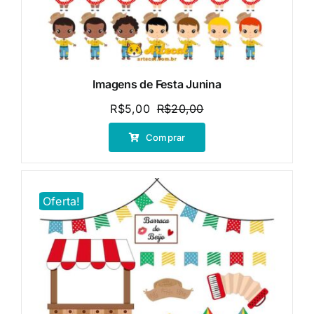
Imagens de Festa Junina
R$
5,00
R$
20,00
O
O
preço
preço
Comprar
original
atual
era:
é:
R$20,00.
R$5,00.
Oferta!