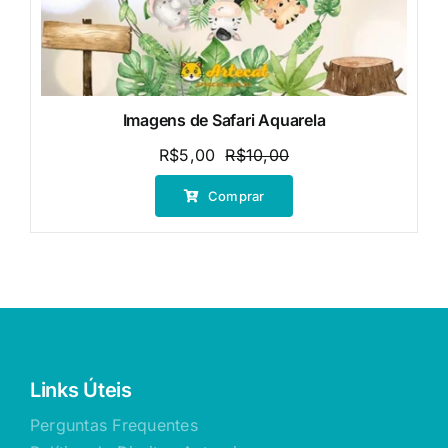
Imagens de Safari Aquarela
R$
5,00
R$
10,00
O
O
preço
preço
Comprar
original
atual
era:
é:
R$10,00.
R$5,00.
Links Úteis
Perguntas Frequentes