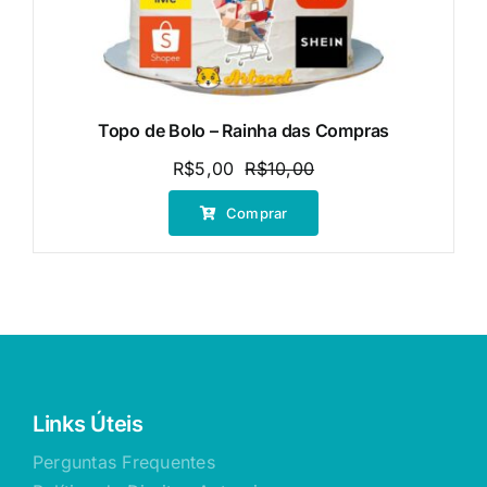
Topo de Bolo – Rainha das Compras
R$
5,00
R$
10,00
O
O
preço
preço
Comprar
original
atual
era:
é:
R$10,00.
R$5,00.
Links Úteis
Perguntas Frequentes