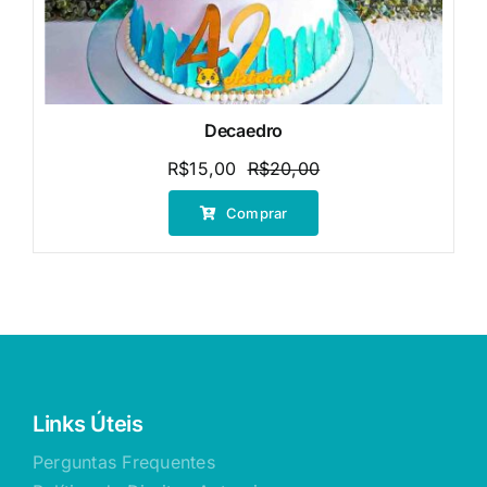
Decaedro
R$
15,00
R$
20,00
O
O
preço
preço
Comprar
original
atual
era:
é:
R$20,00.
R$15,00.
Links Úteis
Perguntas Frequentes