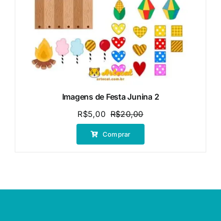
Imagens de Festa Junina 2
R$
5,00
R$
20,00
O
O
preço
preço
Comprar
original
atual
era:
é:
R$20,00.
R$5,00.