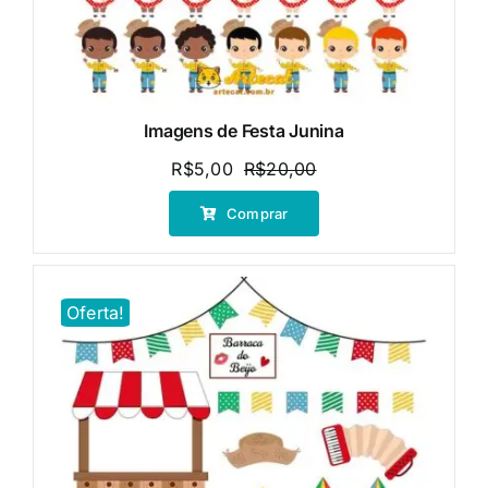
Imagens de Festa Junina
R$
5,00
R$
20,00
O
O
preço
preço
Comprar
original
atual
era:
é:
R$20,00.
R$5,00.
Oferta!