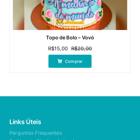
Topo de Bolo – Vovó
R$
15,00
R$
20,00
O
O
preço
preço
Comprar
original
atual
era:
é:
R$20,00.
R$15,00.
Links Úteis
Perguntas Frequentes