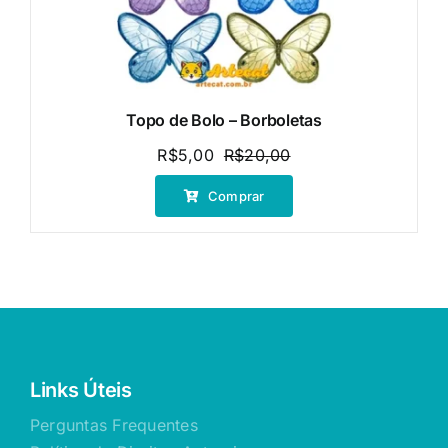
Topo de Bolo – Borboletas
R$
5,00
R$
20,00
O
O
preço
preço
Comprar
original
atual
era:
é:
R$20,00.
R$5,00.
Links Úteis
Perguntas Frequentes