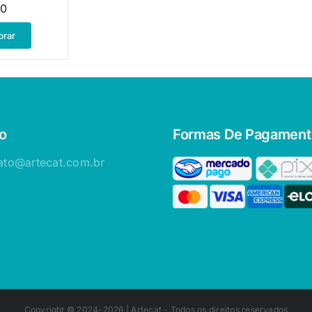
00
rar
o
Formas De Pagament
ato@artecat.com.br
Copyright © 2024-2026 |
Artecat
- Todos os direitos reservados