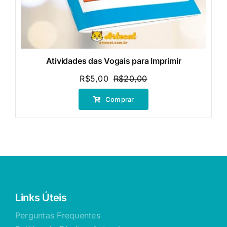
Atividades das Vogais para Imprimir
R$
5,00
R$
20,00
O
O
preço
preço
Comprar
original
atual
era:
é:
R$20,00.
R$5,00.
Links Úteis
Perguntas Frequentes