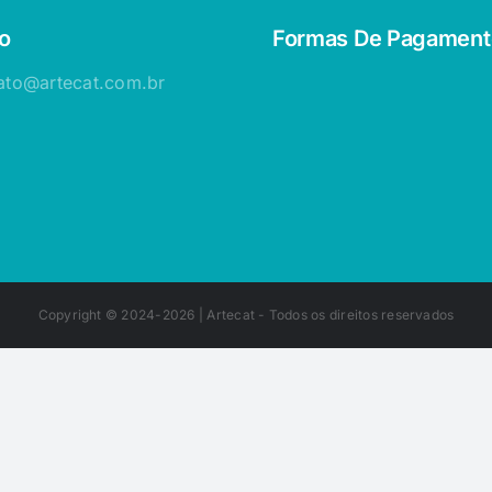
o
Formas De Pagament
ato@artecat.com.br
Copyright © 2024-2026 |
Artecat
- Todos os direitos reservados