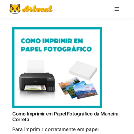
Pular
para
Toggle
Navigati
o
Loja
conteúdo
Blog
Minha conta
Carrinho
Pesquisar
por:
Como Imprimir em Papel Fotográfico da Maneira
Correta
Para imprimir corretamente em papel