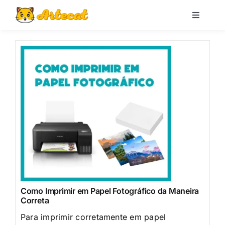
Pular
para
Toggle
Navigati
o
Loja
conteúdo
Blog
Minha conta
Carrinho
Pesquisar
por:
Como Imprimir em Papel Fotográfico da Maneira
Correta
Para imprimir corretamente em papel