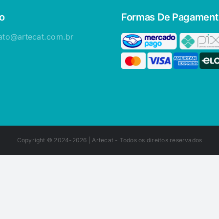
o
Formas De Pagament
ato@artecat.com.br
Copyright © 2024-2026 |
Artecat
- Todos os direitos reservados