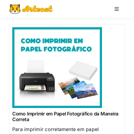
Pular
para
Toggle
Navigati
o
Loja
conteúdo
Blog
Minha conta
Carrinho
Pesquisar
por:
Como Imprimir em Papel Fotográfico da Maneira
Correta
Para imprimir corretamente em papel