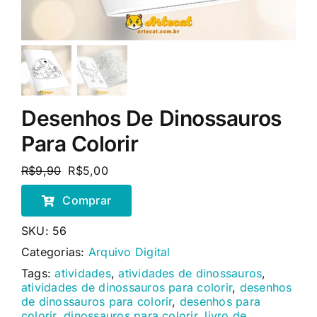
Desenhos De Dinossauros
Para Colorir
R$
9,90
R$
5,00
O
O
preço
preço
Comprar
original
atual
era:
é:
SKU:
56
R$9,90.
R$5,00.
Categorias:
Arquivo Digital
Tags:
atividades
,
atividades de dinossauros
,
atividades de dinossauros para colorir
,
desenhos
de dinossauros para colorir
,
desenhos para
colorir
,
dinossauros para colorir
,
livro de