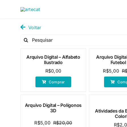
Pular
para
o
conteúdo
Voltar
Pesquisar
por:
Arquivo Digital – Alfabeto
Arquivo Digita
Oferta!
Ilustrado
Futebol
R$
0,00
R$
5,00
R
Comprar
Comp
Arquivo Digital – Polígonos
Oferta!
3D
Atividades da 
Colori
R$
5,00
R$
20,00
R$
2,
O
O