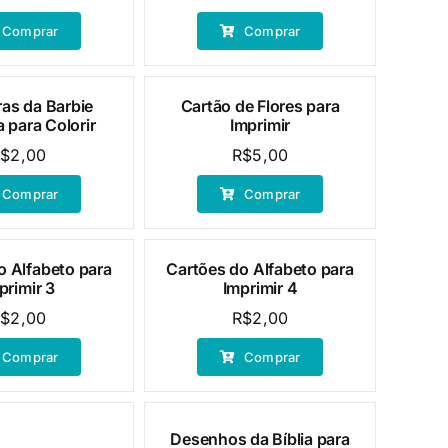
preço
preço
preço
preço
Comprar
Comprar
original
atual
original
atual
era:
é:
era:
é:
R$10,00.
R$5,00.
R$20,00.
R$9,90.
as da Barbie
Cartão de Flores para
 para Colorir
Imprimir
R$
2,00
R$
5,00
Comprar
Comprar
o Alfabeto para
Cartões do Alfabeto para
primir 3
Imprimir 4
R$
2,00
R$
2,00
Comprar
Comprar
Desenhos da Bíblia para