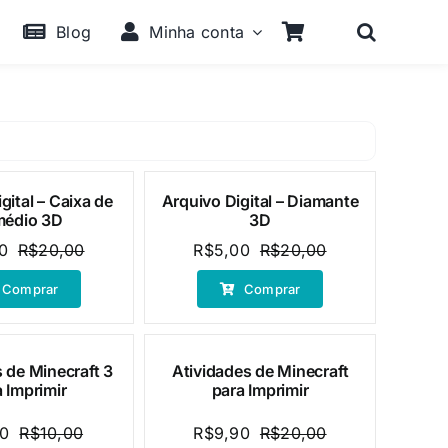
Blog
Minha conta
gital – Caixa de
Arquivo Digital – Diamante
Oferta!
médio 3D
3D
0
R$
20,00
R$
5,00
R$
20,00
O
O
O
O
preço
preço
preço
preço
Comprar
Comprar
original
atual
original
atual
era:
é:
era:
é:
R$20,00.
R$5,00.
R$20,00.
R$5,00.
 de Minecraft 3
Atividades de Minecraft
Oferta!
 Imprimir
para Imprimir
00
R$
10,00
R$
9,90
R$
20,00
O
O
O
O