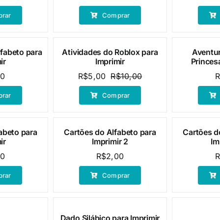
preço
preço
rar
Comprar
original
atual
era:
é:
R$20,00.
R$5,00.
lfabeto para
Atividades do Roblox para
Aventur
Oferta!
ir
Imprimir
Princesa
90
R$
5,00
R$
10,00
O
O
preço
preço
rar
Comprar
original
atual
era:
é:
R$10,00.
R$5,00.
abeto para
Cartões do Alfabeto para
Cartões d
ir
Imprimir 2
Im
00
R$
2,00
rar
Comprar
Dado Silábico para Imprimir
Oferta!