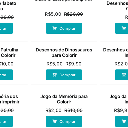
Alfabeto
Desenhos 
co
R$
5,00
R$
20,00
O
O
$
20,00
O
O
preço
preço
preço
preço
original
atual
rar
Comprar
original
atual
era:
é:
era:
é:
R$20,00.
R$5,00.
R$20,00.
R$5,00.
Patrulha
Desenhos de Dinossauros
Desenhos d
Oferta!
Oferta!
 Colorir
para Colorir
I
$
10,00
R$
5,00
R$
9,90
R$
2,
O
O
O
O
preço
preço
preço
preço
rar
Comprar
original
atual
original
atual
era:
é:
era:
é:
R$10,00.
R$5,00.
R$9,90.
R$5,00.
ória dos
Jogo da Memória para
Jogo da
Oferta!
Oferta!
a Imprimir
Colorir
I
$
20,00
R$
2,00
R$
10,00
R$
9,9
O
O
O
O
preço
preço
preço
preço
rar
Comprar
original
atual
original
atual