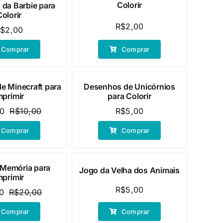
Colorir
da Barbie para
Colorir
R$
2,00
R$
2,00
Comprar
Comprar
e Minecraft para
Desenhos de Unicórnios
mprimir
para Colorir
00
R$
10,00
R$
5,00
O
O
preço
preço
Comprar
Comprar
original
atual
era:
é:
R$10,00.
R$2,00.
 Memória para
Jogo da Velha dos Animais
mprimir
R$
5,00
0
R$
20,00
O
O
preço
preço
Comprar
Comprar
original
atual