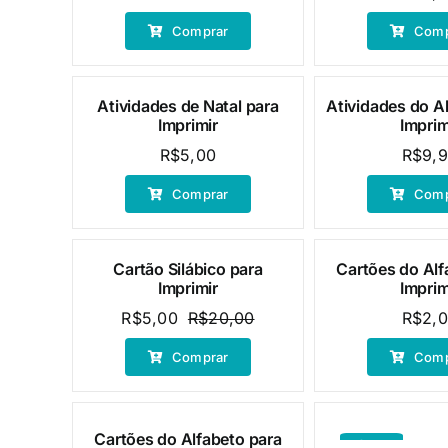
preço
preço
Comprar
Comp
original
atual
era:
é:
R$20,00.
R$5,00.
Atividades de Natal para
Atividades do A
Imprimir
Imprim
R$
5,00
R$
9,
Comprar
Comp
Cartão Silábico para
Cartões do Alf
Oferta!
Imprimir
Imprim
R$
5,00
R$
20,00
R$
2,
O
O
preço
preço
Comprar
Comp
original
atual
era:
é:
R$20,00.
R$5,00.
Cartões do Alfabeto para
Oferta!