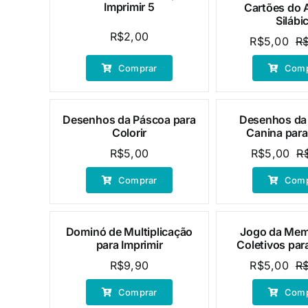
Imprimir 5
Cartões do 
Silábi
R$
2,00
R$
5,00
R
Comprar
Comp
Desenhos da Páscoa para
Desenhos da 
Oferta!
Colorir
Canina para
R$
5,00
R$
5,00
R
Comprar
Comp
Dominó de Multiplicação
Jogo da Mem
Oferta!
para Imprimir
Coletivos par
R$
9,90
R$
5,00
R
Comprar
Comp