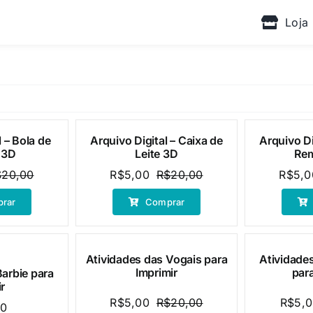
Loja
l – Bola de
Arquivo Digital – Caixa de
Arquivo Di
Oferta!
Oferta!
 3D
Leite 3D
Re
$
20,00
R$
5,00
R$
20,00
R$
5,0
O
O
O
O
preço
preço
preço
preço
rar
Comprar
original
atual
original
atual
era:
é:
era:
é:
R$20,00.
R$5,00.
R$20,00.
R$5,00.
Atividades das Vogais para
Atividades
Oferta!
Oferta!
Imprimir
para
Barbie para
r
R$
5,00
R$
20,00
R$
5,
00
O
O