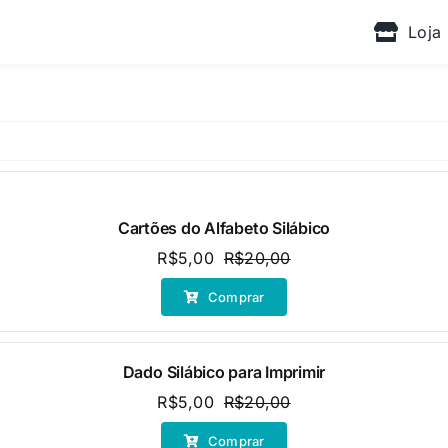
Loja
Cartões do Alfabeto Silábico
R$
5,00
R$
20,00
O
O
preço
preço
Comprar
original
atual
era:
é:
R$20,00.
R$5,00.
Dado Silábico para Imprimir
R$
5,00
R$
20,00
O
O
preço
preço
Comprar