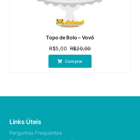
Topo de Bolo – Vovô
R$
5,00
R$
20,00
O
O
preço
preço
Comprar
original
atual
era:
é:
R$20,00.
R$5,00.
Links Úteis
Perguntas Frequentes