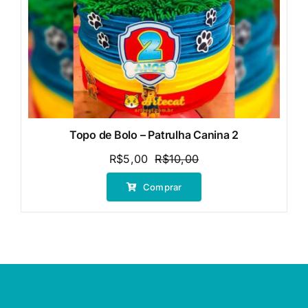
Topo de Bolo – Patrulha Canina 2
R$
5,00
R$
10,00
O
O
preço
preço
Comprar
original
atual
era:
é:
R$10,00.
R$5,00.