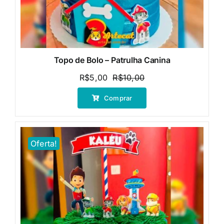
Topo de Bolo – Patrulha Canina
R$
5,00
R$
10,00
O
O
preço
preço
Comprar
original
atual
era:
é:
R$10,00.
R$5,00.
Oferta!