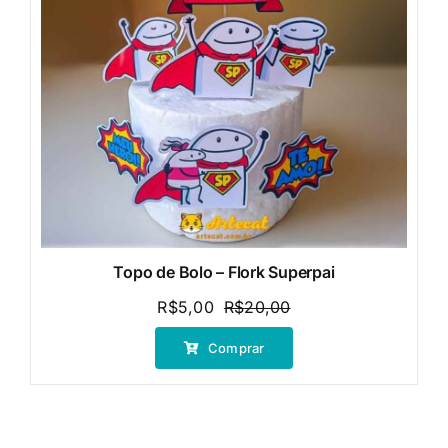
Topo de Bolo – Flork Superpai
R$
5,00
R$
20,00
O
O
preço
preço
Comprar
original
atual
era:
é:
R$20,00.
R$5,00.