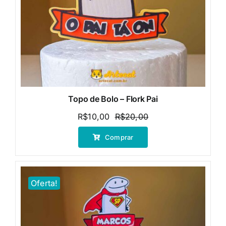
Topo de Bolo – Flork Pai
R$
10,00
R$
20,00
O
O
preço
preço
Comprar
original
atual
era:
é:
R$20,00.
R$10,00.
Oferta!