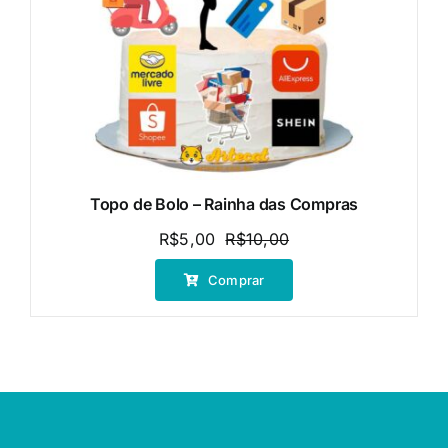
Topo de Bolo – Rainha das Compras
R$
5,00
R$
10,00
O
O
preço
preço
Comprar
original
atual
era:
é:
R$10,00.
R$5,00.