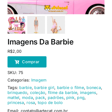
Imagens Da Barbie
R$
2,00
Comprar
SKU:
75
Categorias:
Imagem
Tags:
barbie
,
barbie girl
,
barbie o filme
,
boneca
,
brinquedo
,
coleção
,
filme da barbie
,
imagens
,
mattel
,
moda
,
pack
,
padrões
,
pink
,
png
,
princesa
,
rosa
,
topo de bolo
Email: contato@artecat.com.br