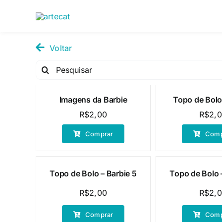
Pular
para
o
conteúdo
Voltar
Pesquisar
por:
Imagens da Barbie
Topo de Bolo
R$
2,00
R$
2,
Comprar
Comp
Topo de Bolo – Barbie 5
Topo de Bolo 
R$
2,00
R$
2,
Comprar
Comp