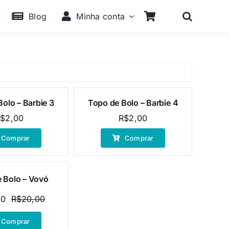
Blog
Minha conta
olo – Barbie 3
Topo de Bolo – Barbie 4
R$
2,00
R$
2,00
Comprar
Comprar
 Bolo – Vovó
00
R$
20,00
O
O
preço
preço
Comprar
original
atual