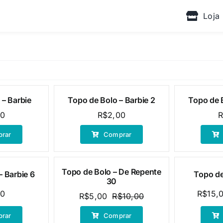
Loja
 – Barbie
Topo de Bolo – Barbie 2
Topo de B
00
R$
2,00
rar
Comprar
Topo de Bolo – De Repente
– Barbie 6
Topo de
Oferta!
Oferta!
30
00
R$
15,
R$
5,00
R$
10,00
O
O
preço
preço
rar
Comprar
original
atual