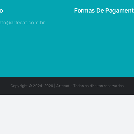
o
Formas De Pagament
ato@artecat.com.br
Copyright © 2024-2026 |
Artecat
- Todos os direitos reservados