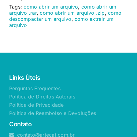
Tags:
como abrir um arquivo
,
como abrir um
arquivo .rar
,
como abrir um arquivo .zip
,
como
descompactar um arquivo
,
como extrair um
arquivo
Links Úteis
Perguntas Frequentes
Política de Direitos Autorais
Política de Privacidade
Política de Reembolso e Devoluções
Contato
contato@artecat.com.br