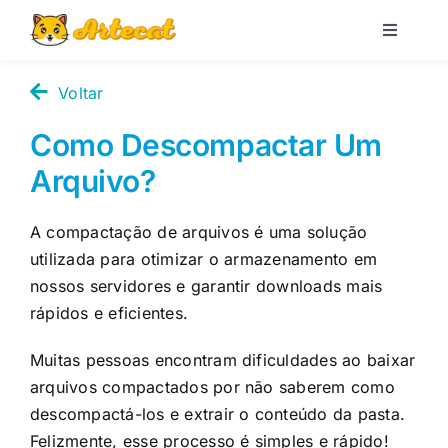
Pular
para
Toggle
Navigati
o
Loja
conteúdo
Voltar
Como Descompactar Um
Blog
Arquivo?
Minha conta
A compactação de arquivos é uma solução
utilizada para otimizar o armazenamento em
Carrinho
nossos servidores e garantir downloads mais
rápidos e eficientes.
Pesquisar
Muitas pessoas encontram dificuldades ao baixar
por:
arquivos compactados por não saberem como
descompactá-los e extrair o conteúdo da pasta.
Felizmente, esse processo é simples e rápido!