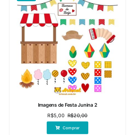
Imagens de Festa Junina 2
R$
5,00
R$
20,00
O
O
preço
preço
Comprar
original
atual