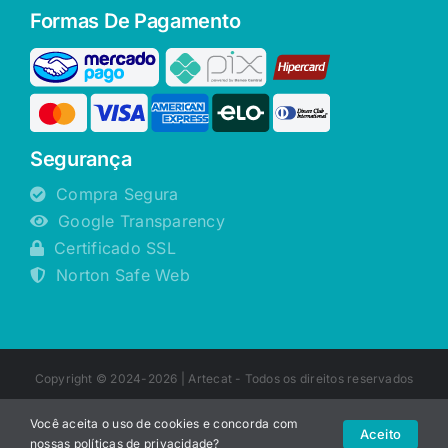
Formas De Pagamento
Segurança
Compra Segura
Google Transparency
Certificado SSL
Norton Safe Web
Copyright © 2024-2026 |
Artecat
- Todos os direitos reservados
Você aceita o uso de cookies e concorda com
Aceito
nossas
políticas de privacidade
?