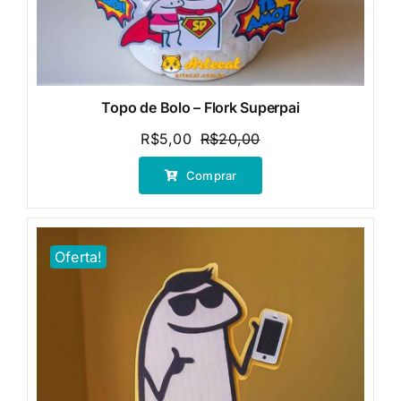
Topo de Bolo – Flork Superpai
R$
5,00
R$
20,00
O
O
preço
preço
Comprar
original
atual
era:
é:
R$20,00.
R$5,00.
Oferta!