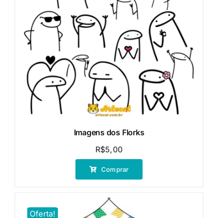
Imagens dos Florks
R$
5,00
Comprar
Oferta!