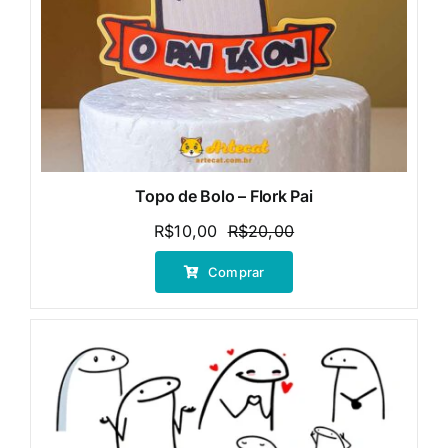
Topo de Bolo – Flork Pai
R$
10,00
R$
20,00
O
O
preço
preço
Comprar
original
atual
era:
é:
R$20,00.
R$10,00.